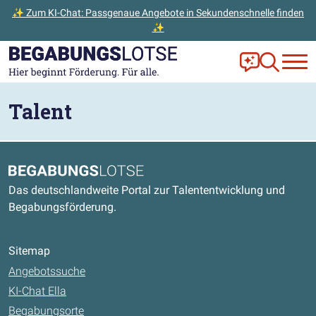
✨ Zum KI-Chat: Passgenaue Angebote in Sekundenschnelle finden
✨
Zum Hauptinhalt der Seite springen
Zur Startseite gehen
Frag Ella!
Zur Ange
Talent
Kontaktdaten und weitere Links
Begabungslotse
Das deutschlandweite Portal zur Talententwicklung und
Begabungsförderung.
Sitemap
Angebotssuche
KI-Chat Ella
Begabungsorte