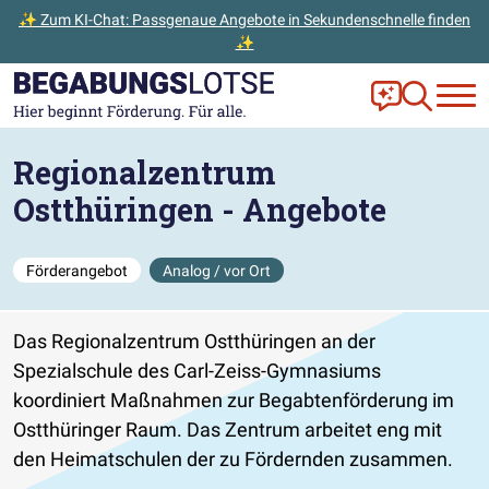
✨ Zum KI-Chat: Passgenaue Angebote in Sekundenschnelle finden
✨
Zum Hauptinhalt der Seite springen
Zur Startseite gehen
Frag Ella!
Zur Ange
Regionalzentrum
Ostthüringen - Angebote
Förderangebot
Analog / vor Ort
Das Regionalzentrum Ostthüringen an der
Spezialschule des Carl-Zeiss-Gymnasiums
koordiniert Maßnahmen zur Begabtenförderung im
Ostthüringer Raum. Das Zentrum arbeitet eng mit
den Heimatschulen der zu Fördernden zusammen.