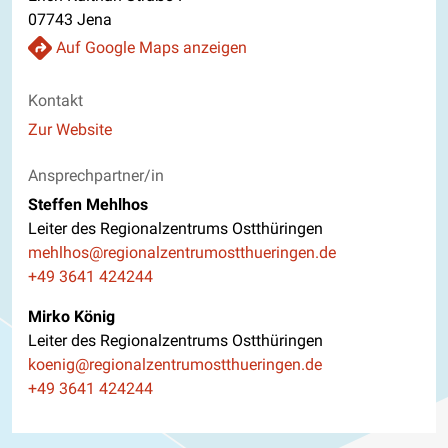
07743 Jena
Auf Google Maps anzeigen
Kontakt
Website
Zur Website
Ansprechpartner/in
Steffen Mehlhos
Leiter des Regionalzentrums Ostthüringen
E-Mail
mehlhos@regionalzentrumostthueringen.de
Telefon
+49 3641 424244
Mirko König
Leiter des Regionalzentrums Ostthüringen
E-Mail
koenig@regionalzentrumostthueringen.de
Telefon
+49 3641 424244