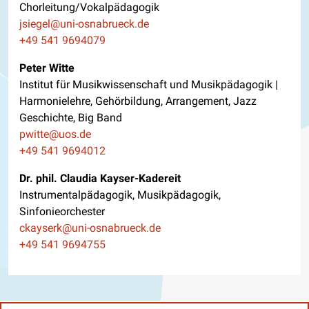
Chorleitung/Vokalpädagogik
E-Mail
jsiegel@uni-osnabrueck.de
Telefon
+49 541 9694079
Peter Witte
Institut für Musikwissenschaft und Musikpädagogik |
Harmonielehre, Gehörbildung, Arrangement, Jazz
Geschichte, Big Band
E-Mail
pwitte@uos.de
Telefon
+49 541 9694012
Dr. phil. Claudia Kayser-Kadereit
Instrumentalpädagogik, Musikpädagogik,
Sinfonieorchester
E-Mail
ckayserk@uni-osnabrueck.de
Telefon
+49 541 9694755