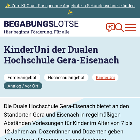
✨ Zum KI-Chat: Passgenaue Angebote in Sekundenschnelle finden
✨
Zum Hauptinhalt der Seite springen
Zur Startseite gehen
Frag Ella!
Zur Ange
KinderUni der Dualen
Hochschule Gera-Eisenach
Förderangebot
Hochschulangebot
KinderUni
Analog / vor Ort
Die Duale Hochschule Gera-Eisenach bietet an den
Standorten Gera und Eisenach in regelmäßigen
Abständen Vorlesungen für Kinder im Alter von 7 bis
12 Jahren an. Dozentinnen und Dozenten geben
Antworten auf Fragen aus verschiedenen