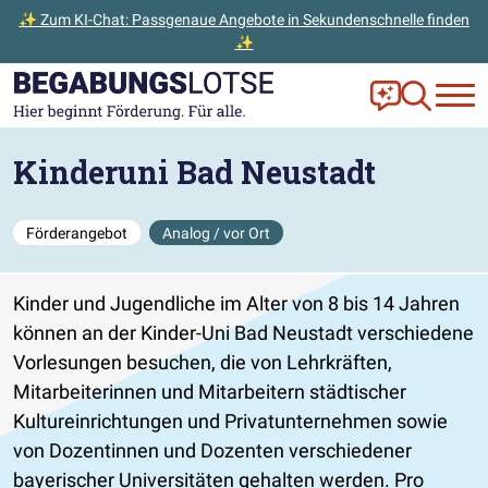
✨ Zum KI-Chat: Passgenaue Angebote in Sekundenschnelle finden
✨
Zum Hauptinhalt der Seite springen
Zur Startseite gehen
Frag Ella!
Zur Ange
Kinderuni Bad Neustadt
Förderangebot
Analog / vor Ort
Kinder und Jugendliche im Alter von 8 bis 14 Jahren
können an der Kinder-Uni Bad Neustadt verschiedene
Vorlesungen besuchen, die von Lehrkräften,
Mitarbeiterinnen und Mitarbeitern städtischer
Kultureinrichtungen und Privatunternehmen sowie
von Dozentinnen und Dozenten verschiedener
bayerischer Universitäten gehalten werden. Pro