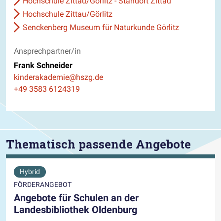
Hochschule Zittau/Görlitz - Standort Zittau
Hochschule Zittau/Görlitz
Senckenberg Museum für Naturkunde Görlitz
Ansprechpartner/in
Frank Schneider
E-Mail
kinderakademie@hszg.de
Telefon
+49 3583 6124319
Thematisch passende Angebote
Hybrid
FÖRDERANGEBOT
Angebote für Schulen an der
Landesbibliothek Oldenburg