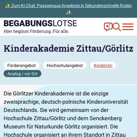
✨ Zum KI-Chat: Passgenaue Angebote in Sekundenschnelle finden
✨
Zum Hauptinhalt der Seite springen
Zur Startseite gehen
Frag Ella!
Zur Ange
Kinderakademie Zittau/Görlitz
Förderangebot
Hochschulangebot
KinderUni
Analog / vor Ort
Die Görlitzer Kinderakademie ist die einzige
zweisprachige, deutsch-polnische Kinderuniversität
Deutschlands. Sie wird gemeinsam von der
Hochschule Zittau/Görlitz und dem Senckenberg
Museum für Naturkunde Görlitz organisiert. Die
Hochschule organisiert an ihrem Standort in Zittau