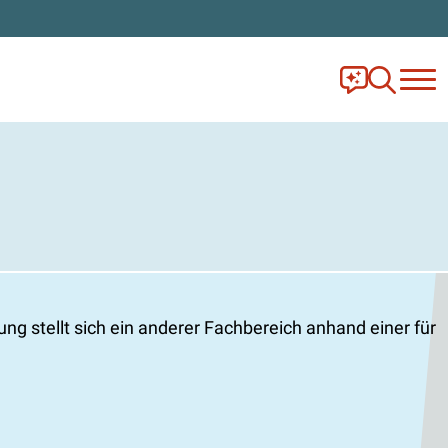
Frag Ella!
Zur Ange
ung stellt sich ein anderer Fachbereich anhand einer für