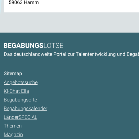
59063 Hamm
Kontaktdaten und weitere Link
Begabungslotse
Das deutschlandweite Portal zur Talententwicklung und Beg
Sitemap
Angebotssuche
KI-Chat Ella
Begabungsorte
Begabungskalender
LänderSPECIAL
Themen
Magazin