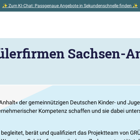
✨ Zum KI-Chat: Passgenaue Angebote in Sekundenschnelle finden ✨
lerfirmen Sachsen-An
nhalt« der gemeinnützigen Deutschen Kinder- und Jug
ternehmerischer Kompetenz schaffen und sie dabei unter
n begleitet, berät und qualifiziert das Projektteam von