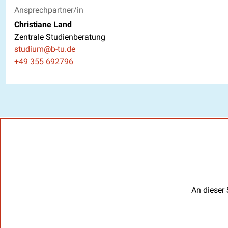
Ansprechpartner/in
Christiane Land
Zentrale Studienberatung
E-Mail
studium@b-tu.de
Telefon
+49 355 692796
An dieser 