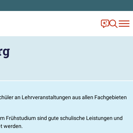
Frag Ella!
Zur Ange
rg
üler an Lehrveranstaltungen aus allen Fachgebieten
am Frühstudium sind gute schulische Leistungen und
et werden.