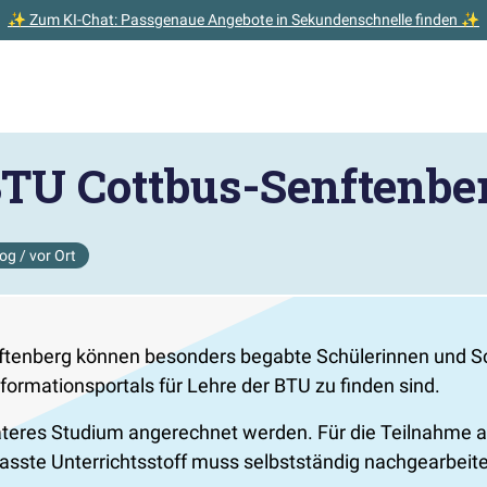
✨ Zum KI-Chat: Passgenaue Angebote in Sekundenschnelle finden ✨
BTU Cottbus-Senftenbe
og / vor Ort
tenberg können besonders begabte Schülerinnen und Sch
formationsportals für Lehre der BTU zu finden sind.
äteres Studium angerechnet werden. Für die Teilnahme 
rpasste Unterrichtsstoff muss selbstständig nachgearbeit