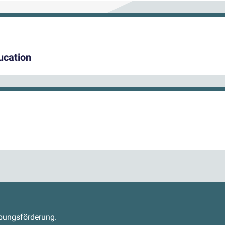
ucation
s
abungsförderung.