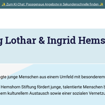
✨ Zum KI-Chat: Passgenaue Angebote in Sekundenschnelle finden ✨
g Lothar & Ingrid Hems
prägte junge Menschen aus einem Umfeld mit besonderem 
emshorn Stiftung fördert junge, talentierte Menschen bei
 einem kulturellem Austausch sowie einer sozialen Vernet