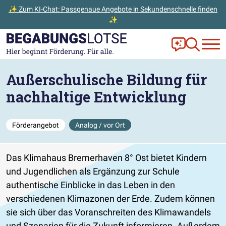
✨ Zum KI-Chat: Passgenaue Angebote in Sekundenschnelle finden
✨
Zum Hauptinhalt der Seite springen
Zur Startseite gehen
Frag Ella!
Zur Ange
Außerschulische Bildung für
nachhaltige Entwicklung
Förderangebot
Analog / vor Ort
Das Klimahaus Bremerhaven 8° Ost bietet Kindern
und Jugendlichen als Ergänzung zur Schule
authentische Einblicke in das Leben in den
verschiedenen Klimazonen der Erde. Zudem können
sie sich über das Voranschreiten des Klimawandels
und Szenarien für die Zukunft informieren. Außerdem