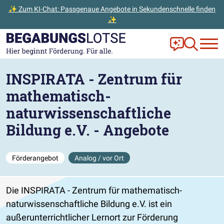
✨ Zum KI-Chat: Passgenaue Angebote in Sekundenschnelle finden
✨
Zum Hauptinhalt der Seite springen
Zur Startseite gehen
Frag Ella!
Zur Ange
INSPIRATA - Zentrum für
mathematisch-
naturwissenschaftliche
Bildung e.V. - Angebote
Förderangebot
Analog / vor Ort
Die INSPIRATA - Zentrum für mathematisch-
naturwissenschaftliche Bildung e.V. ist ein
außerunterrichtlicher Lernort zur Förderung