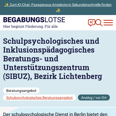
✨ Zum KI-Chat: Passgenaue Angebote in Sekundenschnelle finden
✨
Zum Hauptinhalt der Seite springen
Zur Startseite gehen
Frag Ella!
Zur Ange
Schulpsychologisches und
Inklusionspädagogisches
Beratungs- und
Unterstützungszentrum
(SIBUZ), Bezirk Lichtenberg
Beratungsangebot
Schulpsychologisches Beratungsangebot
Analog / vor Ort
Der schulpsychologische Dienst in Berlin bietet den