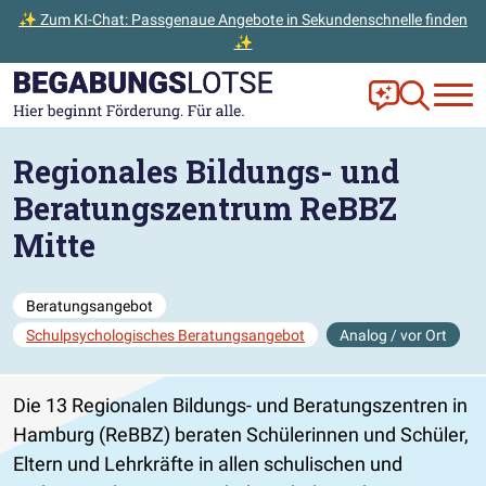
✨ Zum KI-Chat: Passgenaue Angebote in Sekundenschnelle finden
✨
Zum Hauptinhalt der Seite springen
Zur Startseite gehen
Frag Ella!
Zur Ange
Regionales Bildungs- und
Beratungszentrum ReBBZ
Mitte
Beratungsangebot
Schulpsychologisches Beratungsangebot
Analog / vor Ort
Die 13 Regionalen Bildungs- und Beratungszentren in
Hamburg (ReBBZ) beraten Schülerinnen und Schüler,
Eltern und Lehrkräfte in allen schulischen und