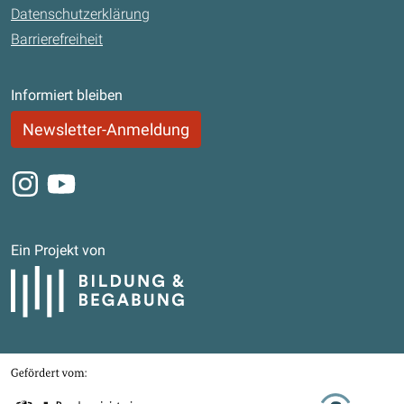
Datenschutzerklärung
Barrierefreiheit
Informiert bleiben
Newsletter-Anmeldung
Instagram
Youtube
Ein Projekt von
Bildung und Begabung
Gefördert von
Bundesministerium für Bildung, Familie, Senioren, Frauen und Jugend
Stifterverband