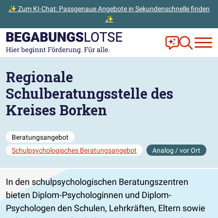
✨ Zum KI-Chat: Passgenaue Angebote in Sekundenschnelle finden
✨
Zum Hauptinhalt der Seite springen
Zur Startseite gehen
Frag Ella!
Zur Ange
Regionale
Schulberatungsstelle des
Kreises Borken
Beratungsangebot
Schulpsychologisches Beratungsangebot
Analog / vor Ort
In den schulpsychologischen Beratungszentren
bieten Diplom-Psychologinnen und Diplom-
Psychologen den Schulen, Lehrkräften, Eltern sowie