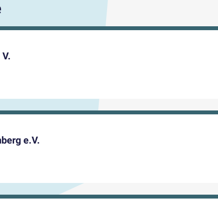
e
 V.
berg e.V.