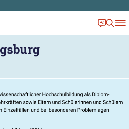
Frag Ella!
Zur Ange
igsburg
issenschaftlicher Hochschulbildung als Diplom-
ehrkräften sowie Eltern und Schülerinnen und Schülern
n Einzelfällen und bei besonderen Problemlagen