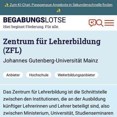
✨ Zum KI-Chat: Passgenaue Angebote in Sekundenschnelle finden
✨
Zum Hauptinhalt der Seite springen
Zur Startseite gehen
Frag Ella!
Zur Ange
Zentrum für Lehrerbildung
(ZFL)
Johannes Gutenberg-Universität Mainz
Anbieter
Hochschule
Weiterbildungsanbieter
Das Zentrum für Lehrerbildung ist die Schnittstelle
zwischen den Institutionen, die an der Ausbildung
künftiger Lehrerinnen und Lehrer beteiligt sind, also
zwischen Ministerium, Universität, Studienseminaren