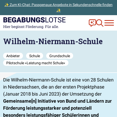
✨ Zum KI-Chat: Passgenaue Angebote in Sekundenschnelle finden
✨
Zum Hauptinhalt der Seite springen
Zur Startseite gehen
Frag Ella!
Zur Ange
Wilhelm-Niermann-Schule
Anbieter
Schule
Grundschule
Pilotschule »Leistung macht Schule«
Die Wilhelm-Niermann-Schule ist eine von 28 Schulen
in Niedersachsen, die an der ersten Projektphase
(Januar 2018 bis Juni 2023) der Umsetzung der
Gemeinsame[n] Initiative von Bund und Ländern zur
Förderung leistungsstarker und potenziell
besonders leistungsfähiger Schülerinnen und