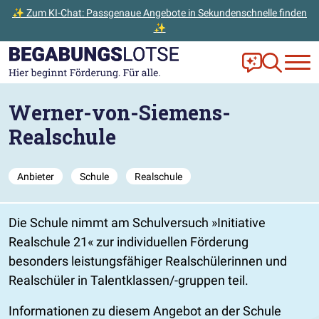
✨ Zum KI-Chat: Passgenaue Angebote in Sekundenschnelle finden
✨
Zum Hauptinhalt der Seite springen
Zur Startseite gehen
Frag Ella!
Zur Ange
Werner-von-Siemens-
Realschule
Anbieter
Schule
Realschule
Die Schule nimmt am Schulversuch
Initiative
Realschule 21
zur individuellen Förderung
besonders leistungsfähiger Realschülerinnen und
Realschüler in Talentklassen/-gruppen teil.
Informationen zu diesem Angebot an der Schule