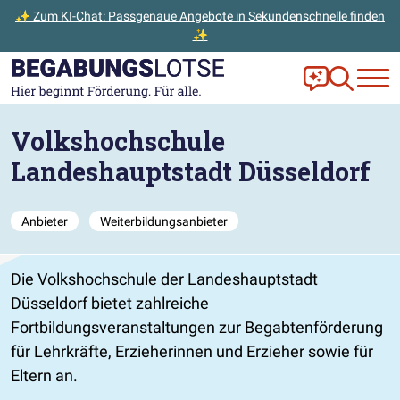
✨ Zum KI-Chat: Passgenaue Angebote in Sekundenschnelle finden
✨
Zum Hauptinhalt der Seite springen
Zur Startseite gehen
Frag Ella!
Zur Ange
Volkshochschule
Landeshauptstadt Düsseldorf
Anbieter
Weiterbildungsanbieter
Die Volkshochschule der Landeshauptstadt
Düsseldorf bietet zahlreiche
Fortbildungsveranstaltungen zur Begabtenförderung
für Lehrkräfte, Erzieherinnen und Erzieher sowie für
Eltern an.