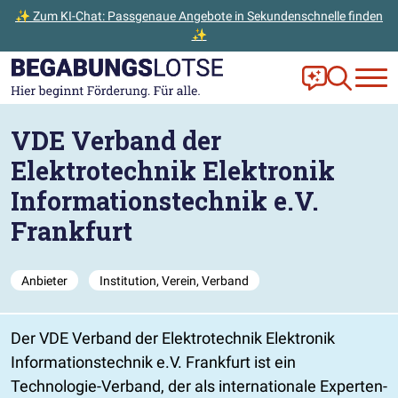
✨ Zum KI-Chat: Passgenaue Angebote in Sekundenschnelle finden
✨
Zum Hauptinhalt der Seite springen
Zur Startseite gehen
Frag Ella!
Zur Ange
VDE Verband der
Elektrotechnik Elektronik
Informationstechnik e.V.
Frankfurt
Anbieter
Institution, Verein, Verband
Der VDE Verband der Elektrotechnik Elektronik
Informationstechnik e.V. Frankfurt ist ein
Technologie-Verband, der als internationale Experten-