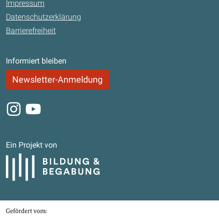
Impressum
Datenschutzerklärung
Barrierefreiheit
Informiert bleiben
Newsletter-Anmeldung
Instagram
Youtube
Ein Projekt von
Bildung und Begabung
Gefördert von
Bundesministerium für Bildung, Familie, Senioren, Frauen und Jugend