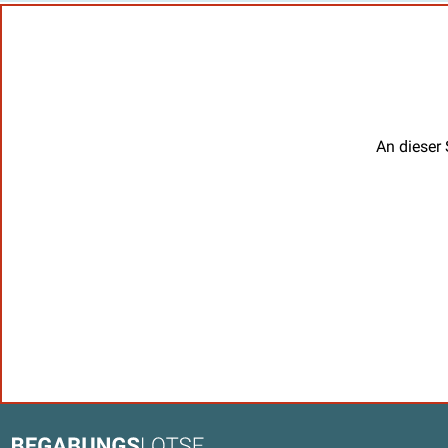
An dieser 
Kontaktdaten und weitere Link
Begabungslotse