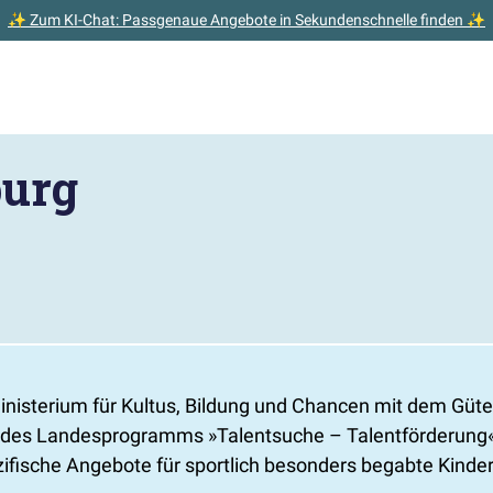
✨ Zum KI-Chat: Passgenaue Angebote in Sekundenschnelle finden ✨
burg
isterium für Kultus, Bildung und Chancen mit dem Gütes
 des Landesprogramms »Talentsuche – Talentförderung« 
ische Angebote für sportlich besonders begabte Kinder