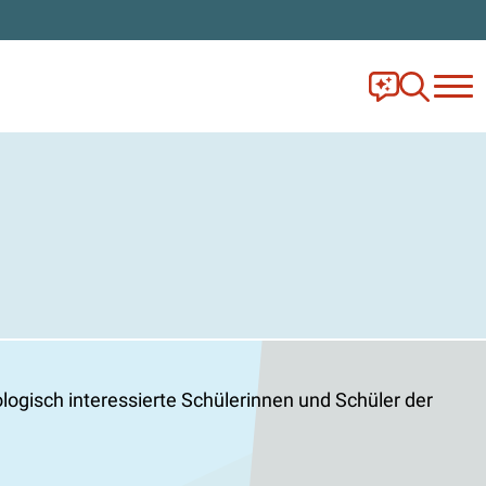
Frag Ella!
Zur Ange
ogisch interessierte Schülerinnen und Schüler der