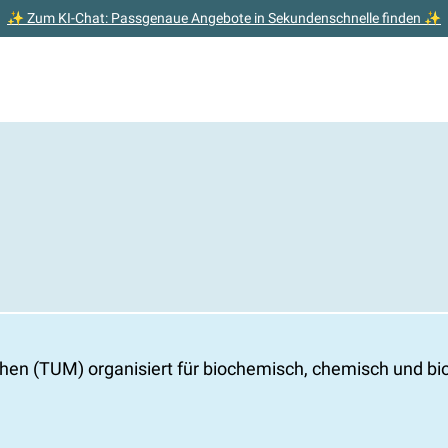
✨ Zum KI-Chat: Passgenaue Angebote in Sekundenschnelle finden ✨
en (TUM) organisiert für biochemisch, chemisch und biol