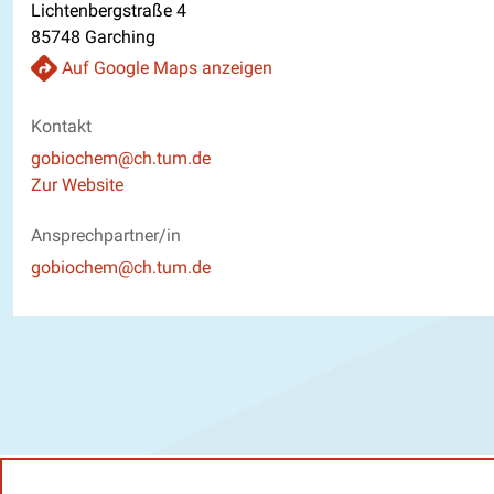
Lichtenbergstraße 4
85748 Garching
Auf Google Maps anzeigen
Kontakt
E-Mail
gobiochem@ch.tum.de
Website
Zur Website
Ansprechpartner/in
E-Mail
gobiochem@ch.tum.de