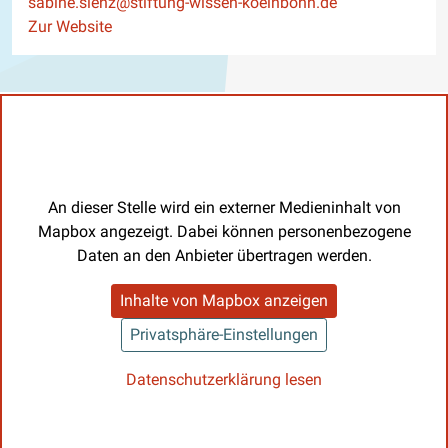
E-Mail
sabine.sienz@stiftung-wissen-koelnbonn.de
Website
Zur Website
An dieser Stelle wird ein externer Medieninhalt von
Mapbox angezeigt. Dabei können personenbezogene
Daten an den Anbieter übertragen werden.
Inhalte von Mapbox anzeigen
Privatsphäre-Einstellungen
Datenschutzerklärung lesen