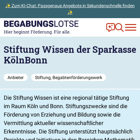
✨ Zum KI-Chat: Passgenaue Angebote in Sekundenschnelle finden
✨
Zum Hauptinhalt der Seite springen
Zur Startseite gehen
Frag Ella!
Zur Ange
Stiftung Wissen der Sparkasse
KölnBonn
Anbieter
Stiftung, Begabtenförderungswerk
Die Stiftung Wissen ist eine regional tätige Stiftung
im Raum Köln und Bonn. Stiftungszwecke sind die
Förderung von Erziehung und Bildung sowie die
Vermittlung aktueller wissenschaftlicher
Erkenntnisse. Die Stiftung unterstützt hauptsächlich
Projekte und Initiativen in den Bereichen Mathematik,