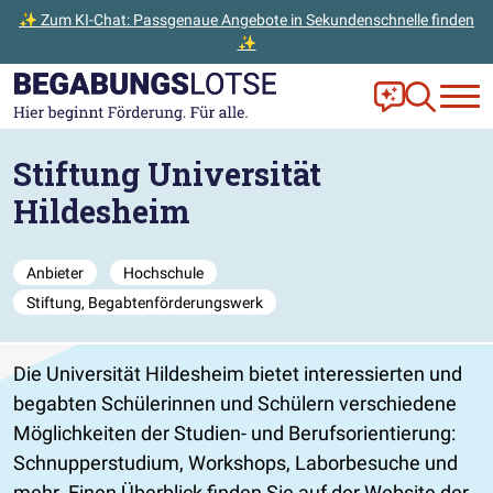
✨ Zum KI-Chat: Passgenaue Angebote in Sekundenschnelle finden
✨
Zum Hauptinhalt der Seite springen
Zur Startseite gehen
Frag Ella!
Zur Ange
Stiftung Universität
Hildesheim
Anbieter
Hochschule
Stiftung, Begabtenförderungswerk
Die Universität Hildesheim bietet interessierten und
begabten Schülerinnen und Schülern verschiedene
Möglichkeiten der Studien- und Berufsorientierung:
Schnupperstudium, Workshops, Laborbesuche und
mehr. Einen Überblick finden Sie auf der Website der