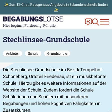
✨ Zum KI-Chat: Passgenaue Angebote in Sekundenschnelle finden
✨
Zum Hauptinhalt der Seite springen
Zur Startseite gehen
Frag Ella!
Zur Ange
Stechlinsee-Grundschule
Anbieter
Schule
Grundschule
Die Stechlinsee-Grundschule im Bezirk Tempelhof-
Schöneberg, Ortsteil Friedenau, ist ein musikbetonte
Schule. Hierzu gibt es weitere Informationen auf der
Website der Schule. Zudem fördert die Schule
Schülerinnen und Schülern mit besonderen
Begabungen und hohen kognitiven Fähigkeiten in
Zusatzkursen.