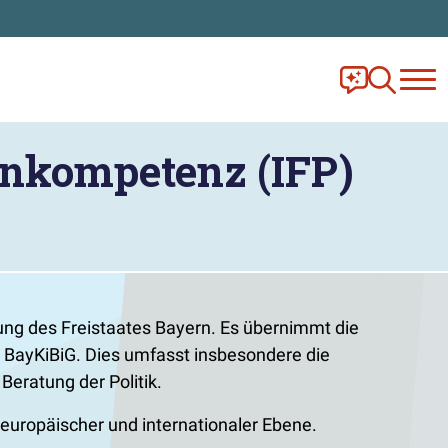
Frag Ella!
Zur Ange
enkompetenz (IFP)
ung des Freistaates Bayern. Es übernimmt die
 BayKiBiG. Dies umfasst insbesondere die
eratung der Politik.
 europäischer und internationaler Ebene.