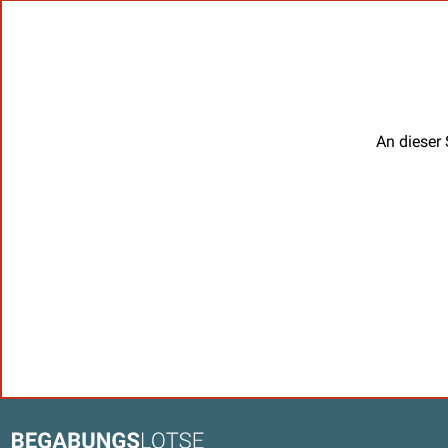
An dieser 
Kontaktdaten und weitere Link
Begabungslotse