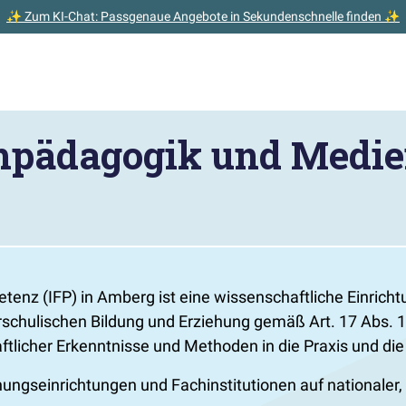
✨ Zum KI-Chat: Passgenaue Angebote in Sekundenschnelle finden ✨
rühpädagogik und Medi
enz (IFP) in Amberg ist eine wissenschaftliche Einricht
schulischen Bildung und Erziehung gemäß Art. 17 Abs. 1
licher Erkenntnisse und Methoden in die Praxis und die B
ungseinrichtungen und Fachinstitutionen auf nationaler,