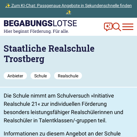
✨ Zum KI-Chat: Passgenaue Angebote in Sekundenschnelle finden
✨
Zum Hauptinhalt der Seite springen
Zur Startseite gehen
Frag Ella!
Zur Ange
Staatliche Realschule
Trostberg
Anbieter
Schule
Realschule
Die Schule nimmt am Schulversuch
Initiative
Realschule 21
zur individuellen Förderung
besonders leistungsfähiger Realschülerinnen und
Realschüler in Talentklassen/-gruppen teil.
Informationen zu diesem Angebot an der Schule