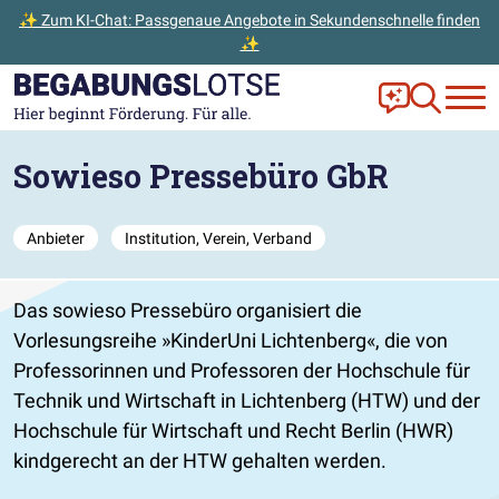
✨ Zum KI-Chat: Passgenaue Angebote in Sekundenschnelle finden
✨
Zum Hauptinhalt der Seite springen
Zur Startseite gehen
Frag Ella!
Zur Ange
Sowieso Pressebüro GbR
Anbieter
Institution, Verein, Verband
Das sowieso Pressebüro organisiert die
Vorlesungsreihe
KinderUni Lichtenberg
, die von
Professorinnen und Professoren der Hochschule für
Technik und Wirtschaft in Lichtenberg (HTW) und der
Hochschule für Wirtschaft und Recht Berlin (HWR)
kindgerecht an der HTW gehalten werden.