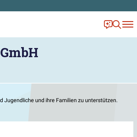
Frag Ella!
Zur Ange
g GmbH
Ju­gend­­liche und ihre Familien zu unterstützen.