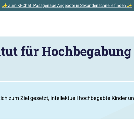
✨ Zum KI-Chat: Passgenaue Angebote in Sekundenschnelle finden ✨
titut für Hochbegabun
h zum Ziel gesetzt, intellektuell hochbegabte Kinder und 