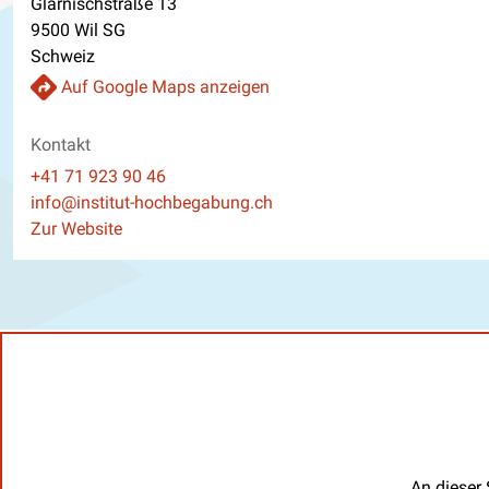
Glärnischstraße 13
9500 Wil SG
Schweiz
Auf Google Maps anzeigen
Kontakt
Telefon
+41 71 923 90 46
E-Mail
info@institut-hochbegabung.ch
Website
Zur Website
An dieser 