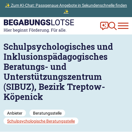
✨ Zum KI-Chat: Passgenaue Angebote in Sekundenschnelle finden
✨
Zum Hauptinhalt der Seite springen
Zur Startseite gehen
Frag Ella!
Zur Ange
Schulpsychologisches und
Inklusionspädagogisches
Beratungs- und
Unterstützungszentrum
(SIBUZ), Bezirk Treptow-
Köpenick
Anbieter
Beratungsstelle
Schulpsychologische Beratungsstelle