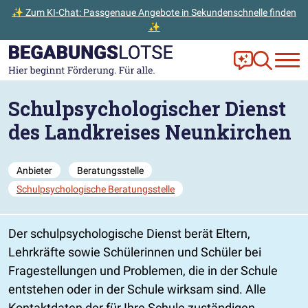
✨ Zum KI-Chat: Passgenaue Angebote in Sekundenschnelle finden
✨
Zum Hauptinhalt der Seite springen
Zur Startseite gehen
Frag Ella!
Zur Ange
Schulpsychologischer Dienst
des Landkreises Neunkirchen
Anbieter
Beratungsstelle
Schulpsychologische Beratungsstelle
Der schulpsychologische Dienst berät Eltern,
Lehrkräfte sowie Schülerinnen und Schüler bei
Fragestellungen und Problemen, die in der Schule
entstehen oder in der Schule wirksam sind. Alle
Kontaktdaten der für Ihre Schule zuständigen