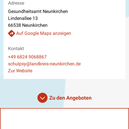
Adresse
Gesundheitsamt Neunkirchen
Lindenallee 13
66538 Neunkirchen
Auf Google Maps anzeigen
Kontakt
Telefon
+49 6824 9068867
E-Mail
schulpsy@landkreis-neunkirchen.de
Website
Zur Website
Zu den Angeboten