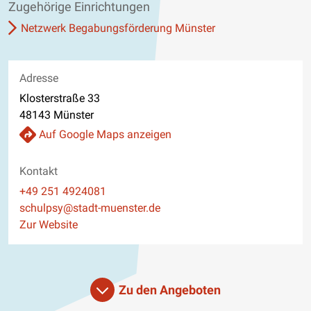
Zugehörige Einrichtungen
Netzwerk Begabungsförderung Münster
Adresse
Klosterstraße 33
48143 Münster
Auf Google Maps anzeigen
Kontakt
Telefon
+49 251 4924081
E-Mail
schulpsy@stadt-muenster.de
Website
Zur Website
Zu den Angeboten