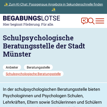
✨ Zum KI-Chat: Passgenaue Angebote in Sekundenschnelle finden
✨
Zum Hauptinhalt der Seite springen
Zur Startseite gehen
Frag Ella!
Zur Ange
Schulpsychologische
Beratungsstelle der Stadt
Münster
Anbieter
Beratungsstelle
Schulpsychologische Beratungsstelle
In der schulpsychologischen Beratungsstelle bieten
Psychologinnen und Psychologen Schulen,
Lehrkräften, Eltern sowie Schülerinnen und Schülern