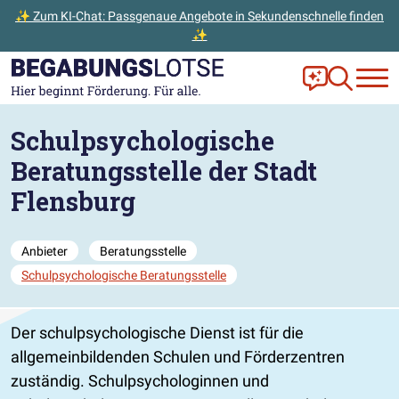
✨ Zum KI-Chat: Passgenaue Angebote in Sekundenschnelle finden
✨
Zum Hauptinhalt der Seite springen
Zur Startseite gehen
Frag Ella!
Zur Ange
Schulpsychologische
Beratungsstelle der Stadt
Flensburg
Anbieter
Beratungsstelle
Schulpsychologische Beratungsstelle
Der schulpsychologische Dienst ist für die
allgemeinbildenden Schulen und Förderzentren
zuständig. Schulpsychologinnen und