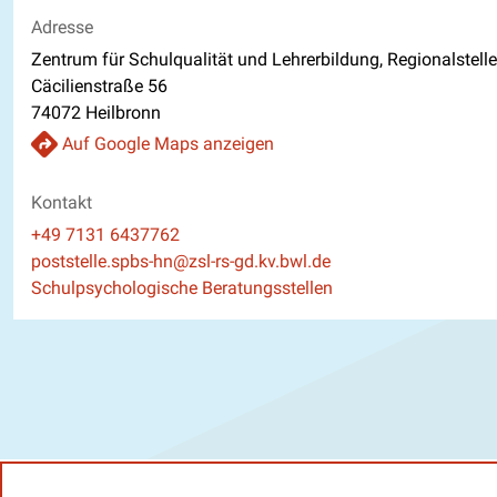
Adresse
Zentrum für Schulqualität und Lehrerbildung, Regionalste
Cäcilienstraße 56
74072 Heilbronn
Auf Google Maps anzeigen
Kontakt
Telefon
+49 7131 6437762
E-Mail
poststelle.spbs-hn@zsl-rs-gd.kv.bwl.de
Website
Schulpsychologische Beratungsstellen