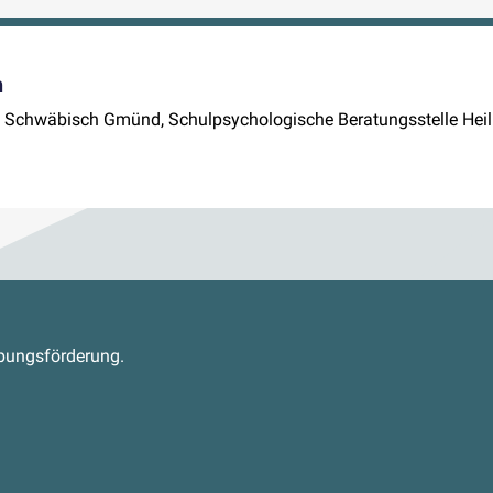
n
lle Schwäbisch Gmünd, Schulpsychologische Beratungsstelle Hei
s
abungsförderung.