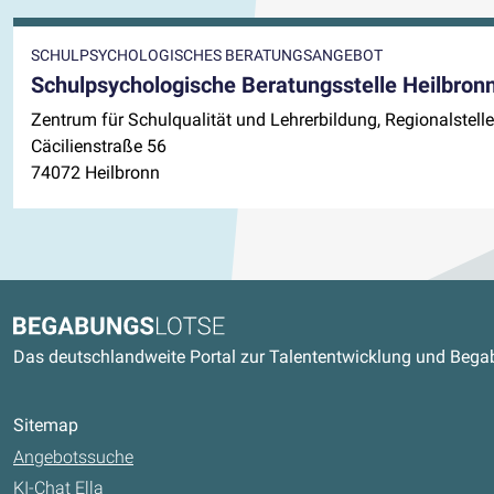
SCHULPSYCHOLOGISCHES BERATUNGSANGEBOT
Schulpsychologische Beratungsstelle Heilbron
Zentrum für Schulqualität und Lehrerbildung, Regionalste
Cäcilienstraße 56
74072 Heilbronn
Kontaktdaten und weitere Link
Begabungslotse
Das deutschlandweite Portal zur Talententwicklung und Beg
Sitemap
Angebotssuche
KI-Chat Ella