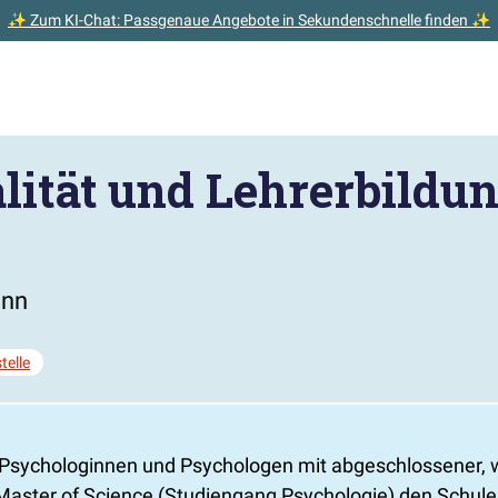
✨ Zum KI-Chat: Passgenaue Angebote in Sekundenschnelle finden ✨
ität und Lehrerbildun
onn
telle
Psychologinnen und Psychologen mit abgeschlossener, w
Master of Science (Studiengang Psychologie) den Schule