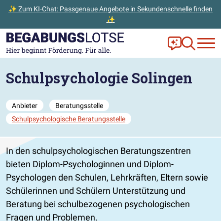
✨ Zum KI-Chat: Passgenaue Angebote in Sekundenschnelle finden
✨
Zum Hauptinhalt der Seite springen
Zur Startseite gehen
Frag Ella!
Zur Ange
Schulpsychologie Solingen
Anbieter
Beratungsstelle
Schulpsychologische Beratungsstelle
In den schulpsychologischen Beratungszentren
bieten Diplom-Psychologinnen und Diplom-
Psychologen den Schulen, Lehrkräften, Eltern sowie
Schülerinnen und Schülern Unterstützung und
Beratung bei schulbezogenen psychologischen
Fragen und Problemen.