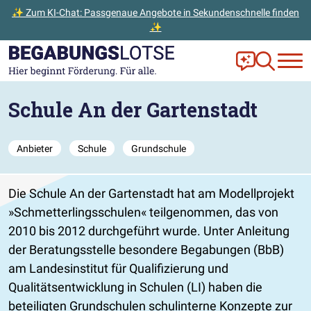
✨ Zum KI-Chat: Passgenaue Angebote in Sekundenschnelle finden
✨
Zum Hauptinhalt der Seite springen
Zur Startseite gehen
Frag Ella!
Zur Ange
Schule An der Gartenstadt
Anbieter
Schule
Grundschule
Die Schule An der Gartenstadt hat am Modellprojekt
»Schmetterlingsschulen« teilgenommen, das von
2010 bis 2012 durchgeführt wurde. Unter Anleitung
der Beratungsstelle besondere Begabungen (BbB)
am Landesinstitut für Qualifizierung und
Qualitätsentwicklung in Schulen (LI) haben die
beteiligten Grundschulen schulinterne Konzepte zur