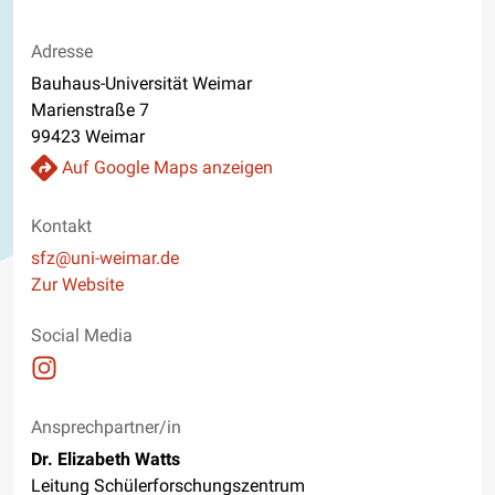
Adresse
Bauhaus-Universität Weimar
Marienstraße 7
99423 Weimar
Auf Google Maps anzeigen
Kontakt
E-Mail
sfz@uni-weimar.de
Website
Zur Website
Social Media
Auftritt auf Instagram ansehen
Ansprechpartner/in
Dr. Elizabeth Watts
Leitung Schülerforschungszentrum