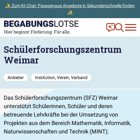
✨ Zum KI-Chat: Passgenaue Angebote in Sekundenschnelle finden
✨
Zum Hauptinhalt der Seite springen
Zur Startseite gehen
Frag Ella!
Zur Ange
Schülerforschungszentrum
Weimar
Anbieter
Institution, Verein, Verband
Das Schülerforschungszentrum (SFZ) Weimar
unterstützt Schülerinnen, Schüler und deren
betreuende Lehrkräfte bei der Umsetzung von
Projekten aus dem Bereich Mathematik, Informatik,
Naturwissenschaften und Technik (MINT).