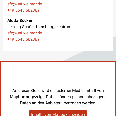
E-Mail
sfz@uni-weimar.de
Telefon
+49 3643 582389
Aletta Böcker
Leitung Schülerforschungszentrum
E-Mail
sfz@uni-weimar.de
Telefon
+49 3643 582389
An dieser Stelle wird ein externer Medieninhalt von
Mapbox angezeigt. Dabei können personenbezogene
Daten an den Anbieter übertragen werden.
Inhalte von Mapbox anzeigen