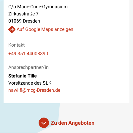
C/o Marie-Curie-Gymnasium
Zirkusstraße 7
01069 Dresden
Auf Google Maps anzeigen
Kontakt
Telefon
+49 351 44008890
Website
Ansprechpartner/in
Stefanie Tille
Vorsitzende des SLK
E-Mail
nawi.fl@mcg-Dresden.de
Zu den Angeboten