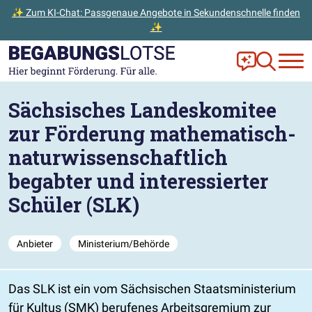
✨ Zum KI-Chat: Passgenaue Angebote in Sekundenschnelle finden
✨
Zum Hauptinhalt der Seite springen
Zur Startseite gehen
Frag Ella!
Zur Ange
Sächsisches Landeskomitee
zur Förderung mathematisch-
naturwissenschaftlich
begabter und interessierter
Schüler (SLK)
Anbieter
Ministerium/Behörde
Das SLK ist ein vom Sächsischen Staatsministerium
für Kultus (SMK) berufenes Arbeitsgremium zur