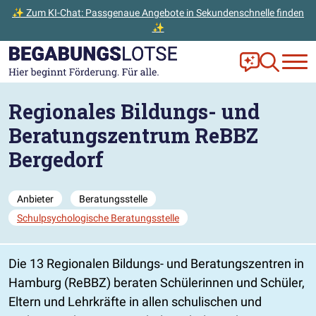
✨ Zum KI-Chat: Passgenaue Angebote in Sekundenschnelle finden
✨
Zum Hauptinhalt der Seite springen
Zur Startseite gehen
Frag Ella!
Zur Ange
Regionales Bildungs- und
Beratungszentrum ReBBZ
Bergedorf
Anbieter
Beratungsstelle
Schulpsychologische Beratungsstelle
Die 13 Regionalen Bildungs- und Beratungszentren in
Hamburg (ReBBZ) beraten Schülerinnen und Schüler,
Eltern und Lehrkräfte in allen schulischen und