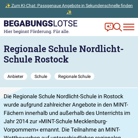
✨ Zum KI-Chat: Passgenaue Angebote in Sekundenschnelle finden
✨
Zum Hauptinhalt der Seite springen
Zur Startseite gehen
Frag Ella!
Zur Ange
Regionale Schule Nordlicht-
Schule Rostock
Anbieter
Schule
Regionale Schule
Die Regionale Schule Nordlicht-Schule in Rostock
wurde aufgrund zahlreicher Angebote in den MINT-
Fächern innerhalb und außerhalb des Unterrichts im
Jahr 2014 zur »MINT-Schule Mecklenburg-
Vorpommern« ernannt. Die Teilnahme an MINT-
Wettbewerben auf unterschiedlichen regionalen