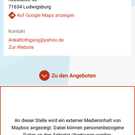
71634 Ludwigsburg
Auf Google Maps anzeigen
Kontakt
E-Mail
AnkeRothgang@yahoo.de
Website
Zur Website
Zu den Angeboten
An dieser Stelle wird ein externer Medieninhalt von
Mapbox angezeigt. Dabei können personenbezogene
Daten an den Anbieter übertragen werden.