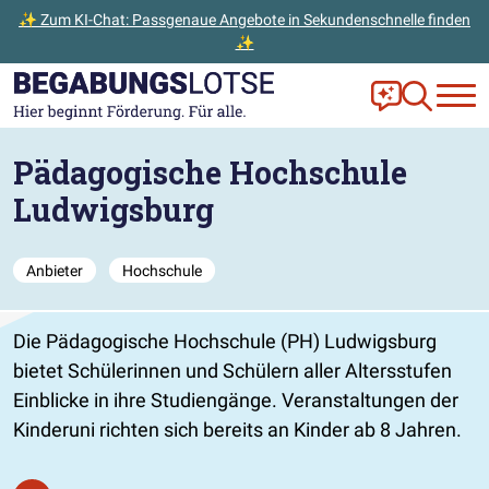
✨ Zum KI-Chat: Passgenaue Angebote in Sekundenschnelle finden
✨
Zum Hauptinhalt der Seite springen
Zur Startseite gehen
Frag Ella!
Zur Ange
Pädagogische Hochschule
Ludwigsburg
Anbieter
Hochschule
Die Pädagogische Hochschule (PH) Ludwigsburg
bietet Schülerinnen und Schülern aller Altersstufen
Einblicke in ihre Studiengänge. Veranstaltungen der
Kinderuni richten sich bereits an Kinder ab 8 Jahren.