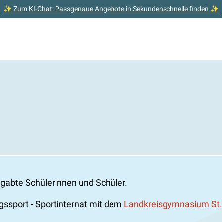
✨ Zum KI-Chat: Passgenaue Angebote in Sekundenschnelle finden ✨
egabte Schülerinnen und Schüler.
gssport - Sportinternat mit dem
Landkreisgymnasium St