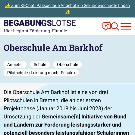
✨ Zum KI-Chat: Passgenaue Angebote in Sekundenschnelle finden
✨
Zum Hauptinhalt der Seite springen
Zur Startseite gehen
Frag Ella!
Zur Ange
Oberschule Am Barkhof
Anbieter
Schule
Oberschule
Pilotschule »Leistung macht Schule«
Die Oberschule Am Barkhof ist eine von drei
Pilotschulen in Bremen, die an der ersten
Projektphase (Januar 2018 bis Juni 2023) der
Umsetzung der
Gemeinsame[n] Initiative von Bund
und Ländern zur Förderung leistungsstarker und
potenziell besonders leistungsfähiger Schülerinnen