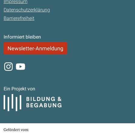
Impressum
Datenschutzerklärung
Barrierefreiheit
Informiert bleiben
Newsletter-Anmeldung
Instagram
Youtube
Ein Projekt von
Bildung und Begabung
Gefördert von
Bundesministerium für Bildung, Familie, Senioren, Frauen und Jugend