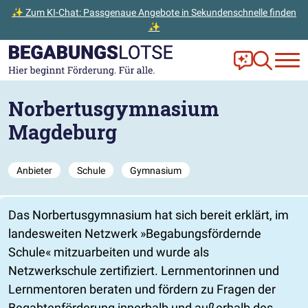
✨ Zum KI-Chat: Passgenaue Angebote in Sekundenschnelle finden
✨
Zum Hauptinhalt der Seite springen
Zur Startseite gehen
Frag Ella!
Zur Ange
Norbertusgymnasium
Magdeburg
Anbieter
Schule
Gymnasium
Das Norbertusgymnasium hat sich bereit erklärt, im
landesweiten Netzwerk
Begabungsfördernde
Schule
mitzuarbeiten und wurde als
Netzwerkschule zertifiziert. Lernmentorinnen und
Lernmentoren beraten und fördern zu Fragen der
Begabtenförderung innerhalb und außerhalb des