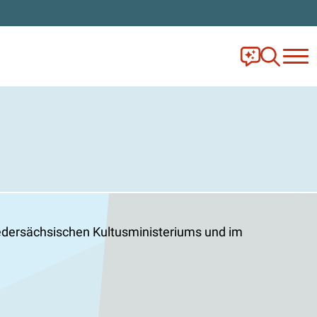
Frag Ella!
Zur Ange
edersächsischen Kultusministeriums und im