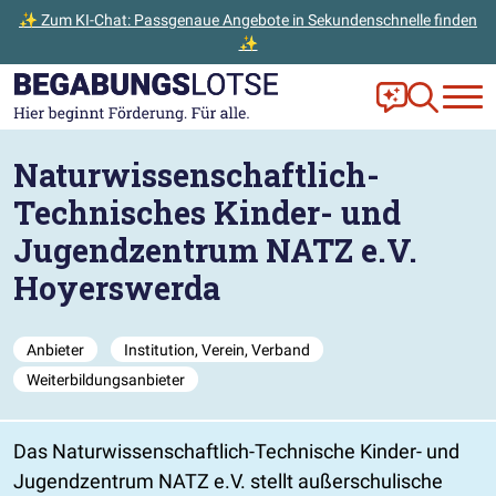
✨ Zum KI-Chat: Passgenaue Angebote in Sekundenschnelle finden
✨
Zum Hauptinhalt der Seite springen
Zur Startseite gehen
Frag Ella!
Zur Ange
Naturwissenschaftlich-
Technisches Kinder- und
Jugendzentrum NATZ e.V.
Hoyerswerda
Anbieter
Institution, Verein, Verband
Weiterbildungsanbieter
Das Naturwissenschaftlich-Technische Kinder- und
Jugendzentrum NATZ e.V. stellt außerschulische