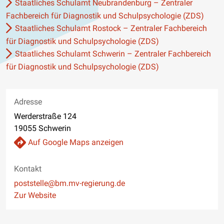
Staatliches Schulamt Neubrandenburg – Zentraler
Fachbereich für Diagnostik und Schulpsychologie (ZDS)
Staatliches Schulamt Rostock – Zentraler Fachbereich
für Diagnostik und Schulpsychologie (ZDS)
Staatliches Schulamt Schwerin – Zentraler Fachbereich
für Diagnostik und Schulpsychologie (ZDS)
Adresse
Werderstraße 124
19055 Schwerin
Auf Google Maps anzeigen
Kontakt
E-Mail
poststelle@bm.mv-regierung.de
Website
Zur Website