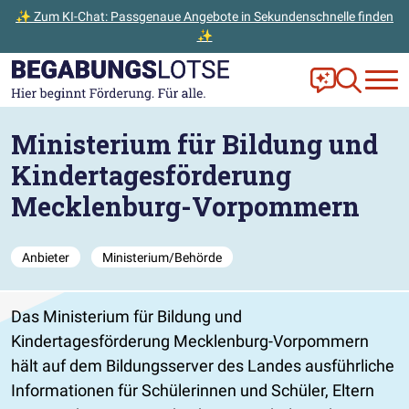
✨ Zum KI-Chat: Passgenaue Angebote in Sekundenschnelle finden
✨
Zum Hauptinhalt der Seite springen
Zur Startseite gehen
Frag Ella!
Zur Ange
Ministerium für Bildung und
Kindertagesförderung
Mecklenburg-Vorpommern
Anbieter
Ministerium/Behörde
Das Ministerium für Bildung und
Kindertagesförderung Mecklenburg-Vorpommern
hält auf dem Bildungsserver des Landes ausführliche
Informationen für Schülerinnen und Schüler, Eltern