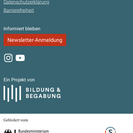
Datenschutzerklärung
Barrierefreiheit
Informiert bleiben
Newsletter-Anmeldung
Instagram
Youtube
Ein Projekt von
Bildung und Begabung
Gefördert von
Bundesministerium für Bildung, Familie, Senioren, Frauen und Jugend
Stifterverband