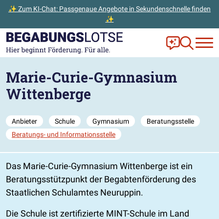
✨ Zum KI-Chat: Passgenaue Angebote in Sekundenschnelle finden
✨
Zum Hauptinhalt der Seite springen
Zur Startseite gehen
Frag Ella!
Zur Ange
Marie-Curie-Gymnasium
Wittenberge
Anbieter
Schule
Gymnasium
Beratungsstelle
Beratungs- und Informationsstelle
Das Marie-Curie-Gymnasium Wittenberge ist ein
Beratungsstützpunkt der Begabtenförderung des
Staatlichen Schulamtes Neuruppin.
Die Schule ist zertifizierte MINT-Schule im Land