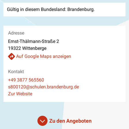
Gültig in diesem Bundesland: Brandenburg.
Adresse
Ernst-Thälmann-Straße 2
19322 Wittenberge
Auf Google Maps anzeigen
Kontakt
Telefon
+49 3877 565560
E-Mail
s800120@schulen.brandenburg.de
Website
Zur Website
Zu den Angeboten